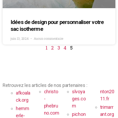
Idées de design pour personnaliser votre
sac isotherme
juin 13, 2024
Aucun commentaire
1
2
3
4
5
Retrouvez les articles de nos partenaires :
christo
slvoya
nton20
afkoala
-
ges.co
11.fr
ck.org
phebru
m
trimarr
hemm
no.com
pichon
ant.org
erle-